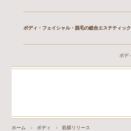
ボディ・フェイシャル・脱⽑の総合エステティック
ボデ
コ
ン
テ
ン
ツ
へ
ス
キ
ッ
プ
ホーム
ボディ
筋膜リリース